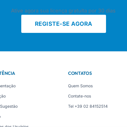
Ative agora sua licença gratuita por 30 dias
REGISTE-SE AGORA
TÊNCIA
CONTATOS
entação
Quem Somos
ção
Contate-nos
 Sugestão
Tel +39 02 84152514
o
es dos Usuários