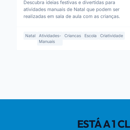
Descubra ideias festivas e divertidas para
atividades manuais de Natal que podem ser
realizadas em sala de aula com as crianças.
Natal
Atividades-
Criancas
Escola
Criatividade
Manuais
ESTÁ A 1 