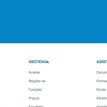
GESTIONAL
ASSIS
Aceder
Docum
Registe-se
Forma
Funções
Enviar
Preços
Roteir
EasyNido
Opiniõ