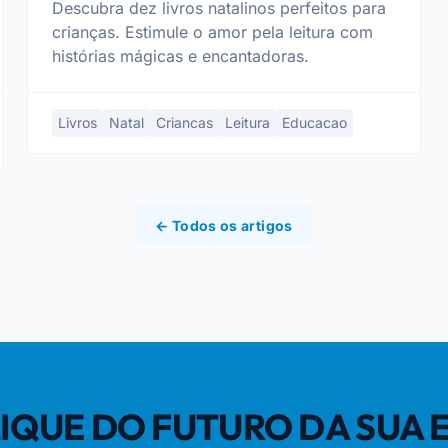
Descubra dez livros natalinos perfeitos para
crianças. Estimule o amor pela leitura com
histórias mágicas e encantadoras.
Livros
Natal
Criancas
Leitura
Educacao
← Todos os artigos
CLIQUE DO FUTURO DA SUA