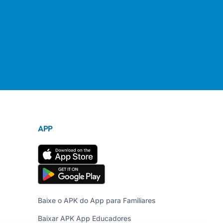
APP
Baixe o APK do App para Familiares
Baixar APK App Educadores