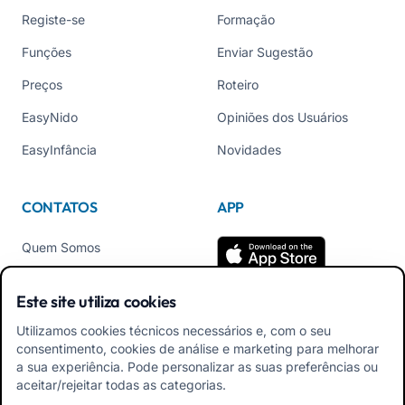
Registe-se
Formação
Funções
Enviar Sugestão
Preços
Roteiro
EasyNido
Opiniões dos Usuários
EasyInfância
Novidades
CONTATOS
APP
Quem Somos
Contate-nos
Este site utiliza cookies
Tel +39 02 84152514
Utilizamos cookies técnicos necessários e, com o seu
Baixe o APK do App para
consentimento, cookies de análise e marketing para melhorar
Familiares
a sua experiência. Pode personalizar as suas preferências ou
aceitar/rejeitar todas as categorias.
Baixar APK App