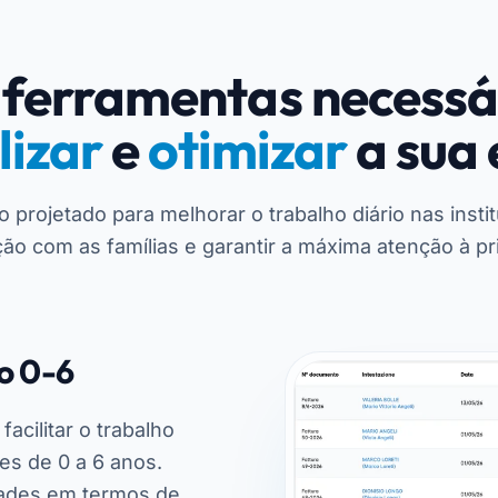
 ferramentas necessá
lizar
e
otimizar
a sua 
projetado para melhorar o trabalho diário nas insti
ção com as famílias e garantir a máxima atenção à pr
o 0-6
acilitar o trabalho
res de 0 a 6 anos.
dades em termos de