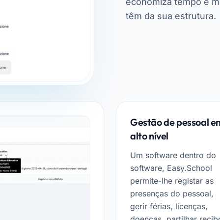
economiza tempo e mel
têm da sua estrutura.
Gestão de pessoal e
alto nível
Um software dentro do
software, Easy.School
permite-lhe registar as
presenças do pessoal,
gerir férias, licenças,
doenças, partilhar recib