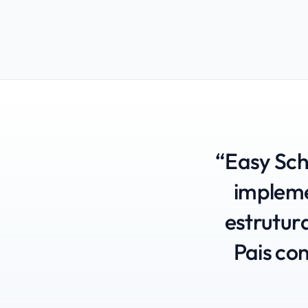
“Easy Sch
impleme
estrutur
Pais co
mãos, Ed