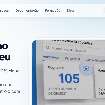
reços
Documentação
Formação
Blog
ho
teu
100% cloud
ho dos
ntrolo com