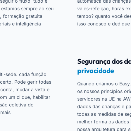
eguir o fluxo, tudo é
automática das crianças
o, estamos sempre ao seu
vales-refeição, horas ex
A, formação gratuita
tempo? quanto você desp
iais e inteligência
isso conosco e dedique-
Segurança dos da
privacidade
lti-sede: cada função
erto. Pode gerir todas
Quando criámos o Easy.
 conta, mudar a vista e
os nossos princípios or
om um clique, habilitar
servidores na UE na A
são coletiva do
dados das crianças e pa
 mais
todas as medidas de se
melhor forma os dados s
nossa arquitetura para s