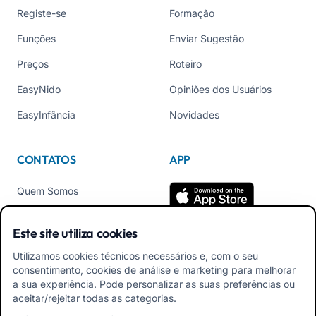
Registe-se
Formação
Funções
Enviar Sugestão
Preços
Roteiro
EasyNido
Opiniões dos Usuários
EasyInfância
Novidades
CONTATOS
APP
Quem Somos
Contate-nos
Este site utiliza cookies
Tel +39 02 84152514
Utilizamos cookies técnicos necessários e, com o seu
Baixe o APK do App para
consentimento, cookies de análise e marketing para melhorar
Familiares
a sua experiência. Pode personalizar as suas preferências ou
aceitar/rejeitar todas as categorias.
Baixar APK App