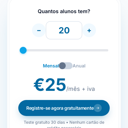
Quantos alunos tem?
−
+
Mensal
Anual
€25
/mês + iva
Registre-se agora gratuitamente
Teste gratuito 30 dias • Nenhum cartão de
crédito necessário