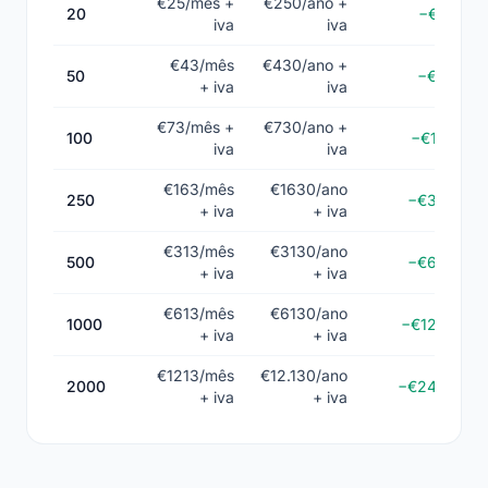
€25/mês +
€250/ano +
20
−€50
iva
iva
€43/mês
€430/ano +
50
−€86
+ iva
iva
€73/mês +
€730/ano +
100
−€146
iva
iva
€163/mês
€1630/ano
250
−€326
+ iva
+ iva
€313/mês
€3130/ano
500
−€626
+ iva
+ iva
€613/mês
€6130/ano
1000
−€1226
+ iva
+ iva
€1213/mês
€12.130/ano
2000
−€2426
+ iva
+ iva