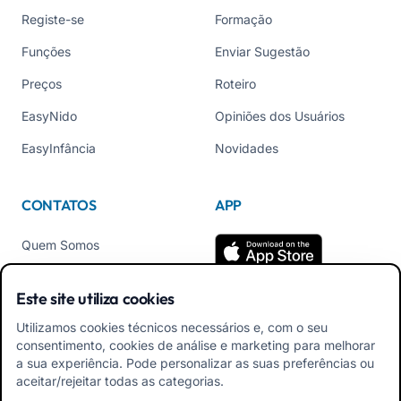
Registe-se
Formação
Funções
Enviar Sugestão
Preços
Roteiro
EasyNido
Opiniões dos Usuários
EasyInfância
Novidades
CONTATOS
APP
Quem Somos
Contate-nos
Este site utiliza cookies
Tel +39 02 84152514
Utilizamos cookies técnicos necessários e, com o seu
Baixe o APK do App para
consentimento, cookies de análise e marketing para melhorar
Familiares
a sua experiência. Pode personalizar as suas preferências ou
aceitar/rejeitar todas as categorias.
Baixar APK App