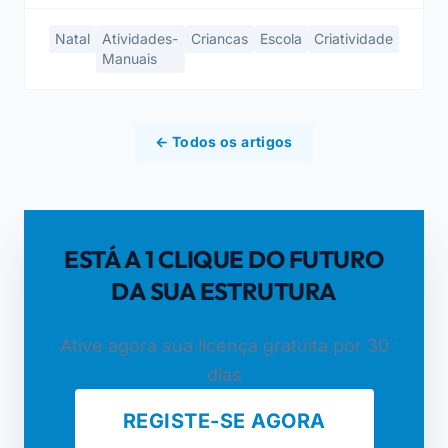
Natal
Atividades-
Criancas
Escola
Criatividade
Manuais
← Todos os artigos
ESTÁ A 1 CLIQUE DO FUTURO
DA SUA ESTRUTURA
Ative agora sua licença gratuita por 30
dias
REGISTE-SE AGORA