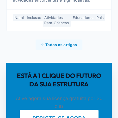
atividades envolventes e significativas.
Natal
Inclusao
Atividades-
Educadores
Pais
Para-Criancas
← Todos os artigos
ESTÁ A 1 CLIQUE DO FUTURO
DA SUA ESTRUTURA
Ative agora sua licença gratuita por 30
dias