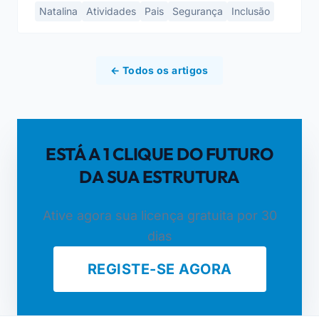
Natalina
Atividades
Pais
Segurança
Inclusão
← Todos os artigos
ESTÁ A 1 CLIQUE DO FUTURO
DA SUA ESTRUTURA
Ative agora sua licença gratuita por 30
dias
REGISTE-SE AGORA