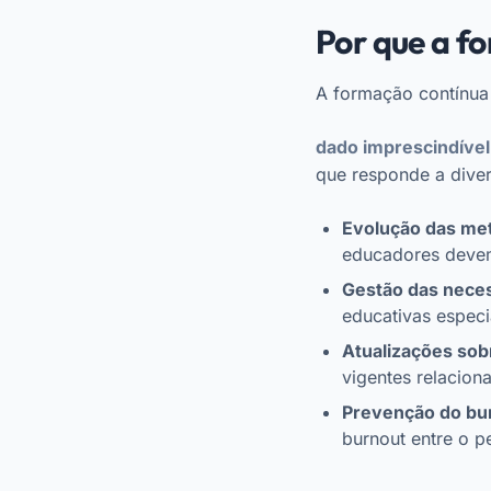
Por que a f
A formação contínua
dado imprescindível
que responde a dive
Evolução das met
educadores devem
Gestão das neces
educativas especi
Atualizações sob
vigentes relacion
Prevenção do bu
burnout entre o p