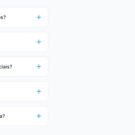
es?
ciais?
a?