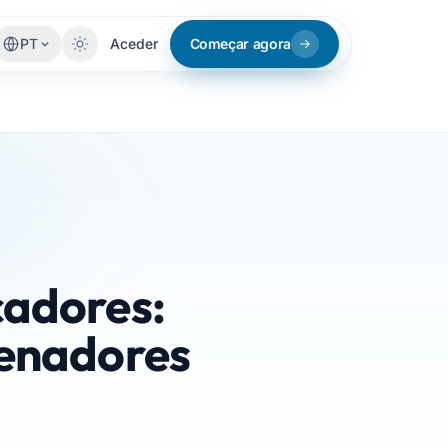
PT
Aceder
Começar agora
adores:
denadores