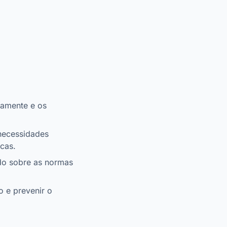
damente e os
necessidades
cas.
do sobre as normas
o e prevenir o