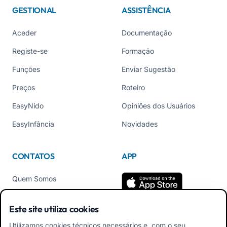
GESTIONAL
ASSISTÊNCIA
Aceder
Documentação
Registe-se
Formação
Funções
Enviar Sugestão
Preços
Roteiro
EasyNido
Opiniões dos Usuários
EasyInfância
Novidades
CONTATOS
APP
Quem Somos
Contate-nos
Este site utiliza cookies
Tel +39 02 84152514
Utilizamos cookies técnicos necessários e, com o seu