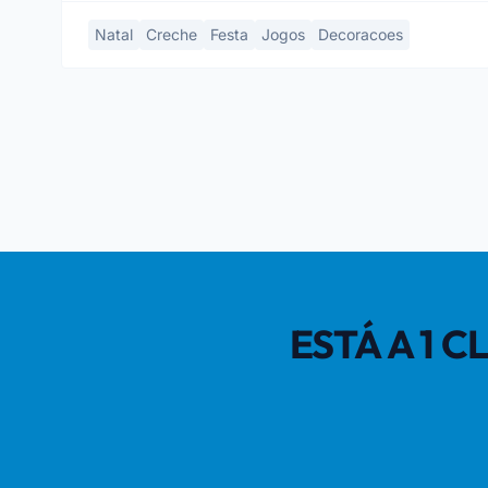
Natal
Creche
Festa
Jogos
Decoracoes
ESTÁ A 1 