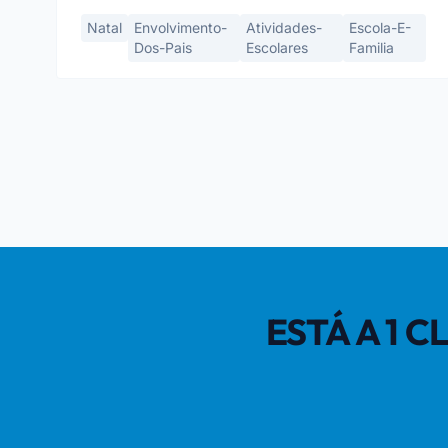
Natal
Envolvimento-
Atividades-
Escola-E-
Dos-Pais
Escolares
Familia
ESTÁ A 1 