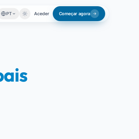
PT
Aceder
Começar agora
ais