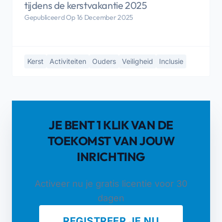
tijdens de kerstvakantie 2025
Gepubliceerd Op 16 December 2025
Kerst
Activiteiten
Ouders
Veiligheid
Inclusie
JE BENT 1 KLIK VAN DE
TOEKOMST VAN JOUW
INRICHTING
Activeer nu je gratis licentie voor 30
dagen
REGISTREER JE NU