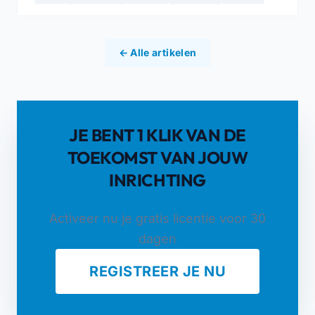
← Alle artikelen
JE BENT 1 KLIK VAN DE
TOEKOMST VAN JOUW
INRICHTING
Activeer nu je gratis licentie voor 30
dagen
REGISTREER JE NU