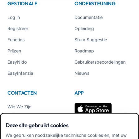
GESTIONALE
ONDERSTEUNING
Log in
Documentatie
Registreer
Opleiding
Functies
Stuur Suggestie
Prijzen
Roadmap
EasyNido
Gebruikersbeoordelingen
EasyInfanzia
Nieuws
CONTACTEN
APP
Wie We Zijn
Neem contact met ons op
Deze site gebruikt cookies
Tel +39 02 84152514
We gebruiken noodzakelijke technische cookies en, met uw
Download APK Familiale