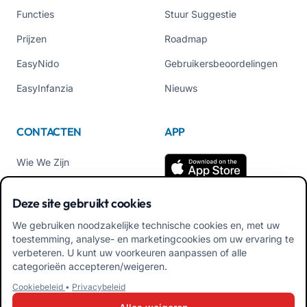
Functies
Stuur Suggestie
Prijzen
Roadmap
EasyNido
Gebruikersbeoordelingen
EasyInfanzia
Nieuws
CONTACTEN
APP
Wie We Zijn
Neem contact met ons op
Deze site gebruikt cookies
Tel +39 02 84152514
We gebruiken noodzakelijke technische cookies en, met uw
Download APK Familiale
toestemming, analyse- en marketingcookies om uw ervaring te
App
verbeteren. U kunt uw voorkeuren aanpassen of alle
categorieën accepteren/weigeren.
Download APK Educator
Cookiebeleid
•
Privacybeleid
App