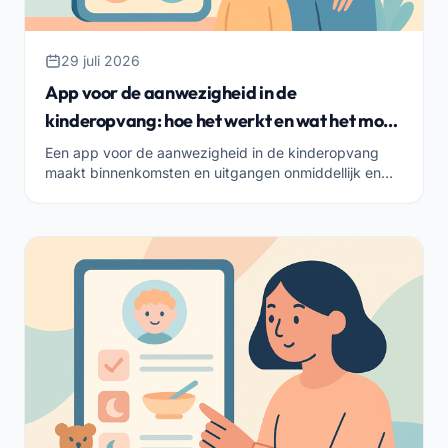
29 juli 2026
App voor de aanwezigheid in de
kinderopvang: hoe het werkt en wat het moet
hebben
Een app voor de aanwezigheid in de kinderopvang
maakt binnenkomsten en uitgangen onmiddellijk en
koppelt deze aan de berekening van de tarieven. Hoe
het werkt en welke functies het moet hebben.