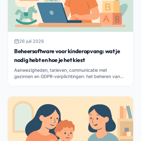
26 juli 2026
Beheersoftware voor kinderopvang: wat je
nodig hebt en hoe je het kiest
Aanwezigheden, tarieven, communicatie met
gezinnen en GDPR-verplichtingen: het beheren van
een kinderopvang betekent duizend dingen bij elkaar
houden. Dit zijn de functies die goede beheersoftware
moet hebben en hoe je de juiste voor jouw instelling
kiest.