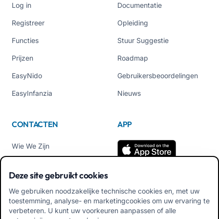
Log in
Documentatie
Registreer
Opleiding
Functies
Stuur Suggestie
Prijzen
Roadmap
EasyNido
Gebruikersbeoordelingen
EasyInfanzia
Nieuws
CONTACTEN
APP
Wie We Zijn
Neem contact met ons op
Deze site gebruikt cookies
Tel +39 02 84152514
We gebruiken noodzakelijke technische cookies en, met uw
Download APK Familiale
toestemming, analyse- en marketingcookies om uw ervaring te
App
verbeteren. U kunt uw voorkeuren aanpassen of alle