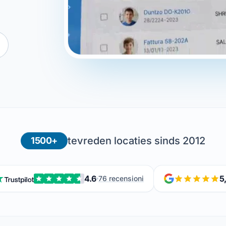
tevreden locaties sinds 2012
1500+
4.6
5
76 recensioni