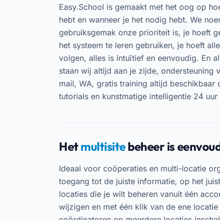
Easy.School is gemaakt met het oog op hoe 
hebt en wanneer je het nodig hebt. We no
gebruiksgemak onze prioriteit is, je hoeft g
het systeem te leren gebruiken, je hoeft al
volgen, alles is intuïtief en eenvoudig. En als
staan wij altijd aan je zijde, ondersteuning v
mail, WA, gratis training altijd beschikbaar
tutorials en kunstmatige intelligentie 24 uur
Het
multisite
beheer is eenvoud
Ideaal voor coöperaties en multi-locatie org
toegang tot de juiste informatie, op het jui
locaties die je wilt beheren vanuit één acc
wijzigen en met één klik van de ene locati
coördinatoren op meerdere locaties inschak