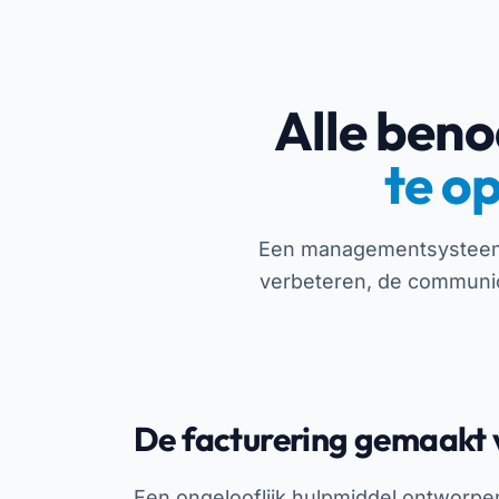
Alle beno
te o
Een managementsysteem o
verbeteren, de communic
De facturering gemaakt 
Een ongelooflijk hulpmiddel ontworpe