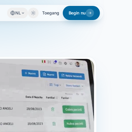
NL
Toegang
Begin nu