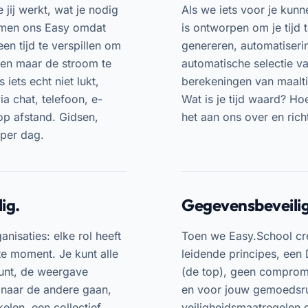
jij werkt, wat je nodig
Als we iets voor je kun
emen ons Easy omdat
is ontworpen om je tijd 
een tijd te verspillen om
genereren, automatiserin
leen maar de stroom te
automatische selectie v
 iets echt niet lukt,
berekeningen van maaltij
ia chat, telefoon, e-
Wat is je tijd waard? Hoe
 op afstand. Gidsen,
het aan ons over en richt
 per dag.
ig.
Gegevensbeveilig
anisaties: elke rol heeft
Toen we Easy.School cre
ste moment. Je kunt alle
leidende principes, een 
ount, de weergave
(de top), geen comprom
e naar de andere gaan,
en voor jouw gemoedsru
elen, een collectief
veiligheidsmaatregelen