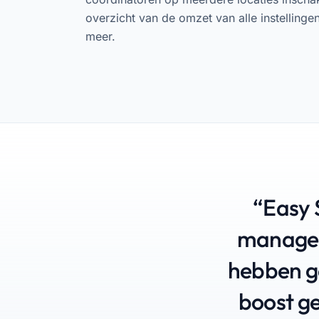
overzicht van de omzet van alle instelling
meer.
“Easy 
managem
hebben g
boost g