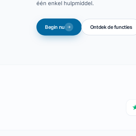
één enkel hulpmiddel.
Begin nu
Ontdek de functies