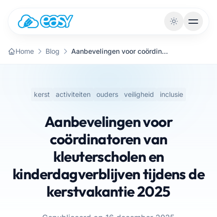
Naar de inhoud
Home
Blog
Aanbevelingen voor coördinatoren van kleuterscholen en kinderdagverblijven tijdens de kerstvakantie 2025
kerst
activiteiten
ouders
veiligheid
inclusie
Aanbevelingen voor
coördinatoren van
kleuterscholen en
kinderdagverblijven tijdens de
kerstvakantie 2025