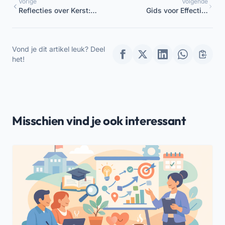
Vorige
Volgende
Reflecties over Kerst:
Gids voor Effectief
Ouders Betrekken
Beheer van een
Kinderdagverblijf
Vond je dit artikel leuk? Deel
het!
Misschien vind je ook interessant