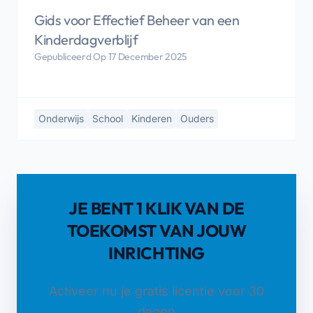
Gids voor Effectief Beheer van een
Kinderdagverblijf
Gepubliceerd Op 17 December 2025
Onderwijs
School
Kinderen
Ouders
JE BENT 1 KLIK VAN DE
TOEKOMST VAN JOUW
INRICHTING
Activeer nu je gratis licentie voor 30
dagen