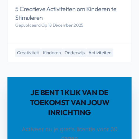
5 Creatieve Activiteiten om Kinderen te
Stimuleren
Gepubliceerd Op 18 December 2025
Creativiteit
Kinderen
Onderwijs
Activiteiten
JE BENT 1 KLIK VAN DE
TOEKOMST VAN JOUW
INRICHTING
Activeer nu je gratis licentie voor 30
dagen