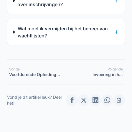
over inschrijvingen?
Wat moet ik vermijden bij het beheer van
wachtlijsten?
Vorige
Volgende
Voortdurende Opleiding
Invoering in het
van Educatoren:
kinderdagverblijf: de
Strategisch Plan voor
complete gids voor een
Coördinatoren
rustige inpassing
Vond je dit artikel leuk? Deel
het!