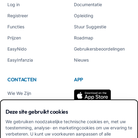
Log in
Documentatie
Registreer
Opleiding
Functies
Stuur Suggestie
Prijzen
Roadmap
EasyNido
Gebruikersbeoordelingen
EasyInfanzia
Nieuws
CONTACTEN
APP
Wie We Zijn
Neem contact met ons op
Deze site gebruikt cookies
Tel +39 02 84152514
We gebruiken noodzakelijke technische cookies en, met uw
Download APK Familiale
toestemming, analyse- en marketingcookies om uw ervaring te
App
verbeteren. U kunt uw voorkeuren aanpassen of alle