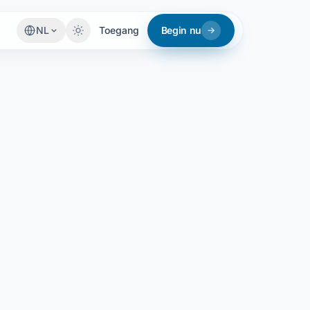
NL
Toegang
Begin nu