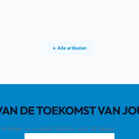
← Alle artikelen
K VAN DE TOEKOMST VAN J
Activeer nu je gratis licentie voor 30 dagen