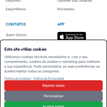
EasyNido
Opiniões dos Usuários
EasyInfância
Novidades
CONTATOS
APP
Quem Somos
Contate-nos
Este site utiliza cookies
Tel +39 02 84152514
Utilizamos cookies técnicos necessários e, com o seu
Baixe o APK do App para
consentimento, cookies de análise e marketing para melhorar
Familiares
a sua experiência. Pode personalizar as suas preferências ou
aceitar/rejeitar todas as categorias.
Baixar APK App
Política de Cookies
•
Política de Privacidade
Educadores
Rejeitar todos
Personalizar
iRoma S.r.l. Via Pietro Rosa, 48b 00122 ROMA (RM) ITÁLIA - P.IVA
Aceitar todos