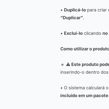
•
Duplicá-lo
para criar 
“Duplicar”
.
•
Excluí-lo
clicando
no
Como utilizar o produt
🔹
⚠️ Este produto pod
inserindo-o dentro do
• O sistema calculará 
incluído em um pacote