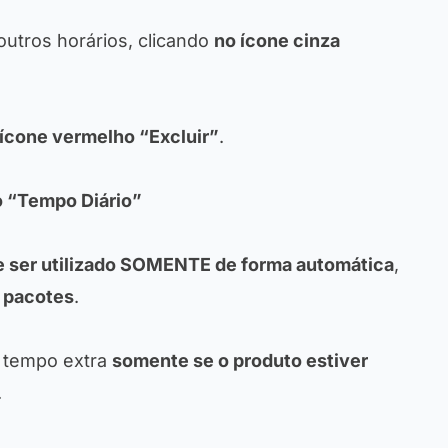
outros horários, clicando
no ícone cinza
 ícone vermelho “Excluir”
.
o “Tempo Diário”
e ser utilizado SOMENTE de forma automática
,
s
pacotes
.
o tempo extra
somente se o produto estiver
.