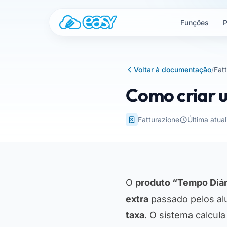
Saltar para o conteúdo
Funções
P
Voltar à documentação
/
Fat
Como criar 
Fatturazione
Última atua
O
produto “Tempo Diár
extra
passado pelos al
taxa
. O sistema calcul