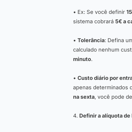
• Ex: Se você definir
15
sistema cobrará
5€ a c
•
Tolerância
: Defina um
calculado nenhum cust
minuto
.
•
Custo diário por entr
apenas determinados d
na sexta
, você pode def
4.
Definir a alíquota de