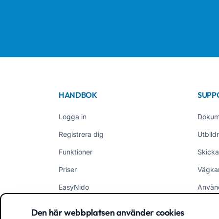
HANDBOK
SUPP
Logga in
Dokum
Registrera dig
Utbild
Funktioner
Skicka
Priser
Vägka
EasyNido
Använ
EasyInfanzia
Nyhet
Den här webbplatsen använder cookies