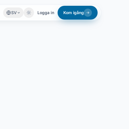
SV
Logga in
Kom igång