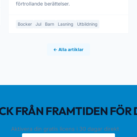
förtrollande berättelser.
Bocker
Jul
Barn
Lasning
Utbildning
← Alla artiklar
ICK FRÅN FRAMTIDEN FÖR
Aktivera din gratis licens i 30 dagar direkt