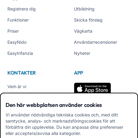
Registrera dig
Utbildning
Funktioner
Skicka förslag
Priser
Vägkarta
EasyNido
Användarrecensioner
EasyInfanzia
Nyheter
KONTAKTER
APP
Vem är vi
Kontakta oss
Den här webbplatsen använder cookies
Tel +39 02 84152514
Vi använder nödvändiga tekniska cookies och, med ditt
Ladda ner APK App
samtycke, analys- och marknadsföringscookies för att
Familjer
förbättra din upplevelse. Du kan anpassa dina preferenser
eller acceptera/avvisa alla kategorier.
Ladda ner APK App för