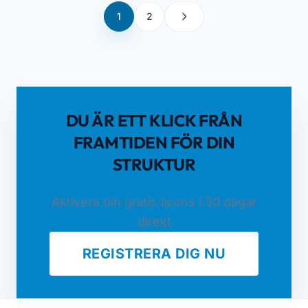
1
2
DU ÄR ETT KLICK FRÅN
FRAMTIDEN FÖR DIN
STRUKTUR
Aktivera din gratis licens i 30 dagar
direkt
REGISTRERA DIG NU