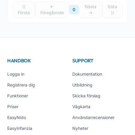
⟨⟨
←
Nästa
Sista
0
Första
Föregående
→
⟩⟩
HANDBOK
SUPPORT
Logga in
Dokumentation
Registrera dig
Utbildning
Funktioner
Skicka förslag
Priser
Vägkarta
EasyNido
Användarrecensioner
EasyInfanzia
Nyheter