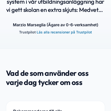
system i vår utbildningsanläggning har
vi gett skolan en extra skjuts: Medvetna
föräldrar som vet att deras barn är i
goda händer, entusiastiska pedagoger
Marzio Marseglia (Ägare av 0-6-verksamhet)
Trustpilot
Läs alla recensioner på Trustpilot
och en glad administration.”
Vad de som använder oss
varje dag tycker om oss