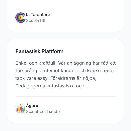
helst på dagen för att lösa alla problem. Jag
rekommenderar den till alla som vill ta sitt
L. Tarantino
företag till nästa nivå.
Scuola IBI
Fantastisk Plattform
Enkel och kraftfull. Vår anläggning har fått ett
försprång gentemot kunder och konkurrenter
tack vare easy, Föräldrarna är nöjda,
Pedagogerna entusiastiska och
administrationen Glad! Easynido-teamet har
en extraordinär vänlighet och
Ägare
professionalism, 5 Stjärnor utan tvekan!
Scarabocchiando