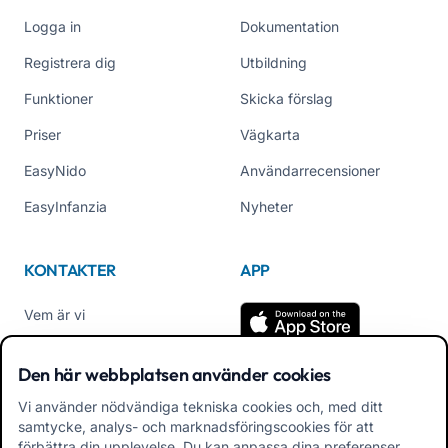
Logga in
Dokumentation
Registrera dig
Utbildning
Funktioner
Skicka förslag
Priser
Vägkarta
EasyNido
Användarrecensioner
EasyInfanzia
Nyheter
KONTAKTER
APP
Vem är vi
Kontakta oss
Den här webbplatsen använder cookies
Tel +39 02 84152514
Vi använder nödvändiga tekniska cookies och, med ditt
Ladda ner APK App
samtycke, analys- och marknadsföringscookies för att
Familjer
förbättra din upplevelse. Du kan anpassa dina preferenser