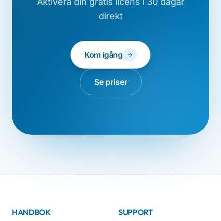
Aktivera din gratis licens i 30 dagar
direkt
Kom igång
Se priser
HANDBOK
SUPPORT