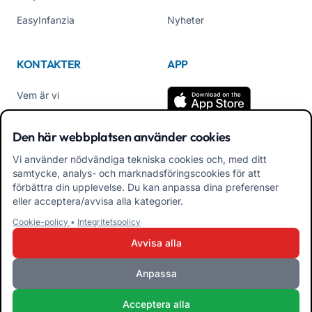
EasyInfanzia
Nyheter
KONTAKTER
APP
Vem är vi
Kontakta oss
Den här webbplatsen använder cookies
Tel +39 02 84152514
Vi använder nödvändiga tekniska cookies och, med ditt
Ladda ner APK App
samtycke, analys- och marknadsföringscookies för att
Familjer
förbättra din upplevelse. Du kan anpassa dina preferenser
eller acceptera/avvisa alla kategorier.
Ladda ner APK App för
Cookie-policy
•
Integritetspolicy
pedagoger
Avvisa alla
Anpassa
iRoma S.r.l. Via Pietro Rosa, 48b 00122 ROMA (RM) ITALIEN - P.IVA
Acceptera alla
10954111000 - CS € 10.000 - RM-1267140 - iroma@pec.it