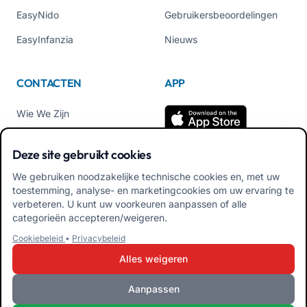
EasyNido
Gebruikersbeoordelingen
EasyInfanzia
Nieuws
CONTACTEN
APP
Wie We Zijn
Neem contact met ons op
Deze site gebruikt cookies
Tel +39 02 84152514
We gebruiken noodzakelijke technische cookies en, met uw
Download APK Familiale
toestemming, analyse- en marketingcookies om uw ervaring te
App
verbeteren. U kunt uw voorkeuren aanpassen of alle
categorieën accepteren/weigeren.
Download APK Educator
Cookiebeleid
•
Privacybeleid
App
Alles weigeren
Aanpassen