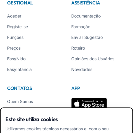
GESTIONAL
ASSISTÊNCIA
Aceder
Documentação
Registe-se
Formação
Funções
Enviar Sugestão
Preços
Roteiro
EasyNido
Opiniões dos Usuários
EasyInfância
Novidades
CONTATOS
APP
Quem Somos
Contate-nos
Este site utiliza cookies
Tel +39 02 84152514
Utilizamos cookies técnicos necessários e, com o seu
Baixe o APK do App para