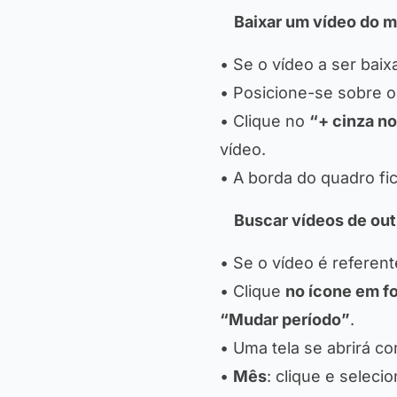
Baixar um vídeo do m
• Se o vídeo a ser baix
• Posicione-se sobre o
• Clique no
“+ cinza no
vídeo.
• A borda do quadro fic
Buscar vídeos de out
• Se o vídeo é referen
• Clique
no ícone em 
“Mudar período”
.
• Uma tela se abrirá c
•
Mês
: clique e selec