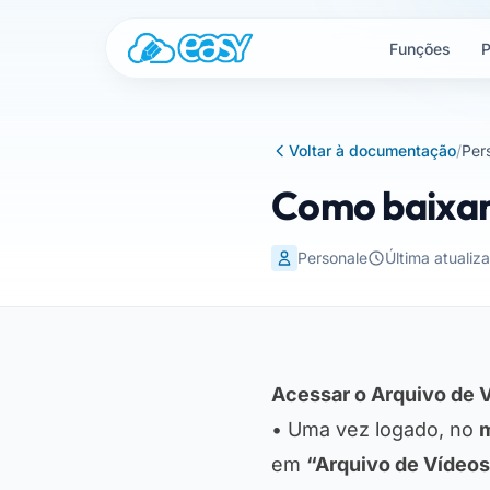
Saltar para o conteúdo
Funções
P
Voltar à documentação
/
Per
Como baixar
Personale
Última atuali
Acessar o Arquivo de 
• Uma vez logado, no
em
“Arquivo de Vídeo