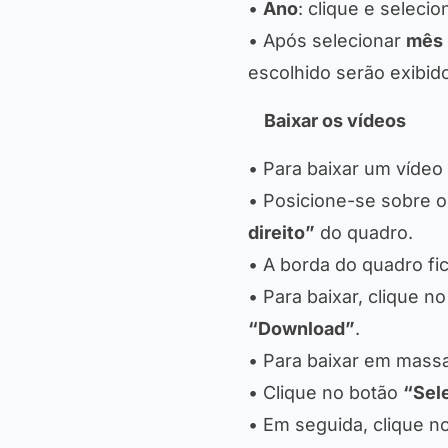
•
Ano
: clique e selec
• Após selecionar
mês
escolhido serão exibid
Baixar os vídeos
• Para baixar um vídeo 
• Posicione-se sobre o
direito”
do quadro.
• A borda do quadro fic
• Para baixar, clique n
“Download”
.
• Para baixar em massa
• Clique no botão
“Sel
• Em seguida, clique n