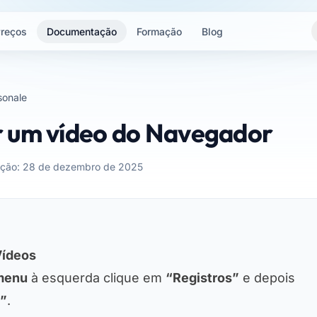
reços
Documentação
Formação
Blog
sonale
 um vídeo do Navegador
zação: 28 de dezembro de 2025
Vídeos
menu
à esquerda clique em
“Registros”
e depois
s”
.