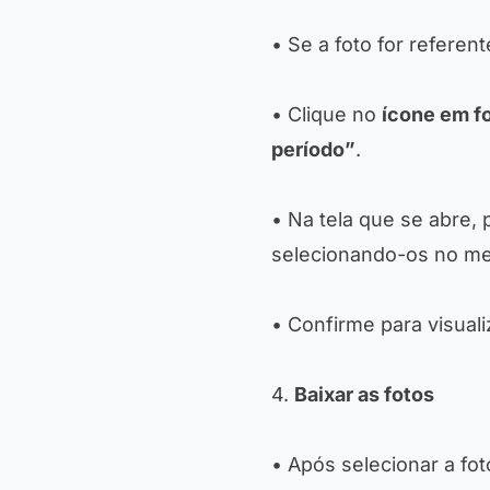
• Se a foto for referent
• Clique no
ícone em fo
período”
.
• Na tela que se abre
selecionando-os no m
• Confirme para visuali
4.
Baixar as fotos
• Após selecionar a fo