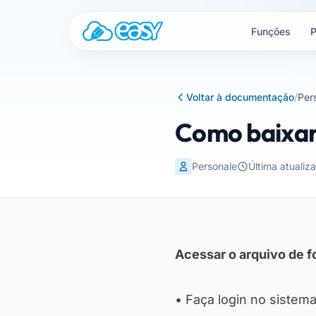
Saltar para o conteúdo
Funções
P
Voltar à documentação
/
Per
Como baixar
Personale
Última atuali
Acessar o arquivo de f
• Faça login no sistema