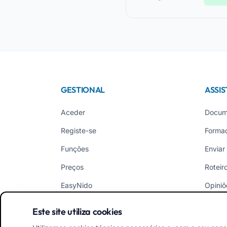
GESTIONAL
ASSIS
Aceder
Docum
Registe-se
Forma
Funções
Enviar
Preços
Roteir
EasyNido
Opiniõ
EasyInfância
Novid
Este site utiliza cookies