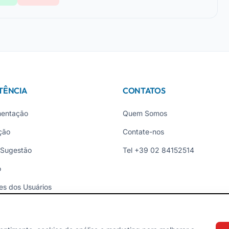
TÊNCIA
CONTATOS
entação
Quem Somos
ção
Contate-nos
 Sugestão
Tel +39 02 84152514
o
es dos Usuários
ades