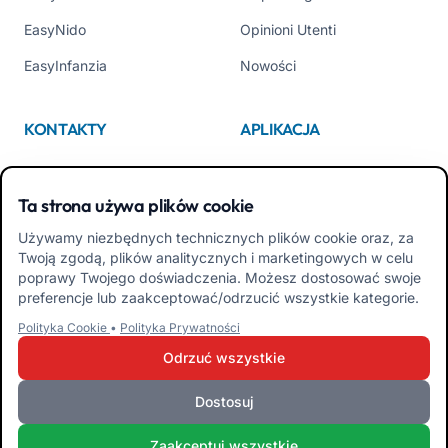
EasyNido
Opinioni Utenti
EasyInfanzia
Nowości
KONTAKTY
APLIKACJA
Kim jesteśmy
App Store
Ta strona używa plików cookie
Contattaci
Google Play
Używamy niezbędnych technicznych plików cookie oraz, za
Tel +39 02 84152514
Pobierz APK Aplikacja dla
Twoją zgodą, plików analitycznych i marketingowych w celu
Rodzin
poprawy Twojego doświadczenia. Możesz dostosować swoje
preferencje lub zaakceptować/odrzucić wszystkie kategorie.
Pobierz APK Aplikacja dla
Polityka Cookie
•
Polityka Prywatności
Nauczycieli
Odrzuć wszystkie
Dostosuj
iRoma S.r.l. Via Pietro Rosa, 48b 00122 ROMA (RM) WŁOCHY - P.IVA
Zaakceptuj wszystkie