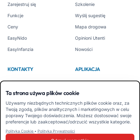
Zarejestruj się
Szkolenie
Funkcje
Wyślij sugestię
Ceny
Mapa drogowa
EasyNido
Opinioni Utenti
EasyInfanzia
Nowości
KONTAKTY
APLIKACJA
Kim jesteśmy
App Store
Ta strona używa plików cookie
Contattaci
Google Play
Używamy niezbędnych technicznych plików cookie oraz, za
Tel +39 02 84152514
Pobierz APK Aplikacja dla
Twoją zgodą, plików analitycznych i marketingowych w celu
Rodzin
poprawy Twojego doświadczenia. Możesz dostosować swoje
preferencje lub zaakceptować/odrzucić wszystkie kategorie.
Pobierz APK Aplikacja dla
Polityka Cookie
•
Polityka Prywatności
Nauczycieli