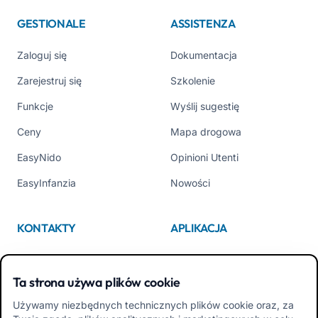
GESTIONALE
ASSISTENZA
Zaloguj się
Dokumentacja
Zarejestruj się
Szkolenie
Funkcje
Wyślij sugestię
Ceny
Mapa drogowa
EasyNido
Opinioni Utenti
EasyInfanzia
Nowości
KONTAKTY
APLIKACJA
Kim jesteśmy
App Store
Ta strona używa plików cookie
Contattaci
Google Play
Używamy niezbędnych technicznych plików cookie oraz, za
Tel +39 02 84152514
Pobierz APK Aplikacja dla