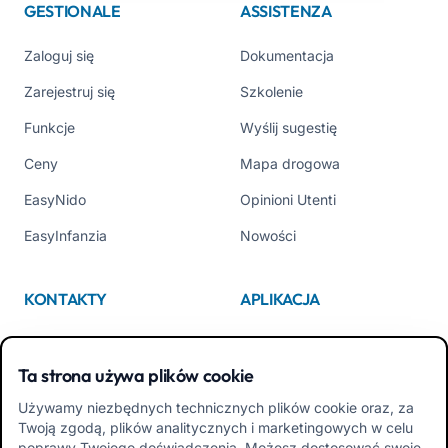
GESTIONALE
ASSISTENZA
Zaloguj się
Dokumentacja
Zarejestruj się
Szkolenie
Funkcje
Wyślij sugestię
Ceny
Mapa drogowa
EasyNido
Opinioni Utenti
EasyInfanzia
Nowości
KONTAKTY
APLIKACJA
Kim jesteśmy
App Store
Ta strona używa plików cookie
Contattaci
Google Play
Używamy niezbędnych technicznych plików cookie oraz, za
Tel +39 02 84152514
Pobierz APK Aplikacja dla
Twoją zgodą, plików analitycznych i marketingowych w celu
Rodzin
poprawy Twojego doświadczenia. Możesz dostosować swoje