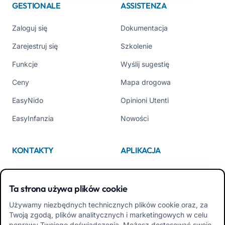
GESTIONALE
ASSISTENZA
Zaloguj się
Dokumentacja
Zarejestruj się
Szkolenie
Funkcje
Wyślij sugestię
Ceny
Mapa drogowa
EasyNido
Opinioni Utenti
EasyInfanzia
Nowości
KONTAKTY
APLIKACJA
Kim jesteśmy
App Store
Ta strona używa plików cookie
Contattaci
Google Play
Używamy niezbędnych technicznych plików cookie oraz, za
Tel +39 02 84152514
Pobierz APK Aplikacja dla
Twoją zgodą, plików analitycznych i marketingowych w celu
Rodzin
poprawy Twojego doświadczenia. Możesz dostosować swoje