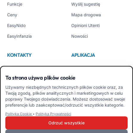
Funkcje
Wyślij sugestię
Ceny
Mapa drogowa
EasyNido
Opinioni Utenti
EasyInfanzia
Nowości
KONTAKTY
APLIKACJA
Kim jesteśmy
App Store
Ta strona używa plików cookie
Contattaci
Google Play
Używamy niezbędnych technicznych plików cookie oraz, za
Tel +39 02 84152514
Pobierz APK Aplikacja dla
Twoją zgodą, plików analitycznych i marketingowych w celu
Rodzin
poprawy Twojego doświadczenia. Możesz dostosować swoje
preferencje lub zaakceptować/odrzucić wszystkie kategorie.
Pobierz APK Aplikacja dla
Polityka Cookie
•
Polityka Prywatności
Nauczycieli
Odrzuć wszystkie