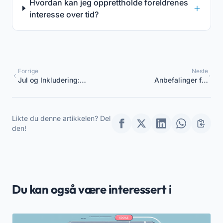
Hvordan kan jeg opprettholde foreldrenes
interesse over tid?
Forrige
Neste
Jul og Inkludering:
Anbefalinger for
Aktiviteter for Alle Barn
koordinatorer i
barnehager og førskoler i
løpet av juleferien 2025
Likte du denne artikkelen? Del
den!
Du kan også være interessert i