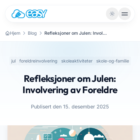
Gå til innhold
Hjem
Blog
Refleksjoner om Julen: Involvering av Foreldre
jul
foreldreinvolvering
skoleaktiviteter
skole-og-familie
Refleksjoner om Julen:
Involvering av Foreldre
Publisert den 15. desember 2025