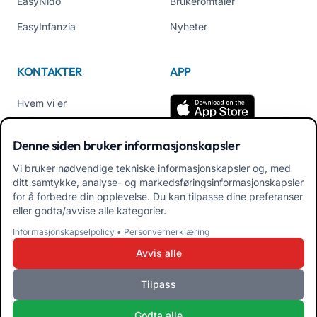
EasyNido
Brukeromtaler
EasyInfanzia
Nyheter
KONTAKTER
APP
Hvem vi er
Kontakt oss
Denne siden bruker informasjonskapsler
Tel +39 02 84152514
Vi bruker nødvendige tekniske informasjonskapsler og, med
Last ned APK App for
ditt samtykke, analyse- og markedsføringsinformasjonskapsler
familier
for å forbedre din opplevelse. Du kan tilpasse dine preferanser
eller godta/avvise alle kategorier.
Last ned APK App for
Informasjonskapselpolicy
•
Personvernerklæring
pedagoger
Avvis alle
Tilpass
iRoma S.r.l. Via Pietro Rosa, 48b 00122 ROMA (RM) ITALIA - P.IVA
Godta alle