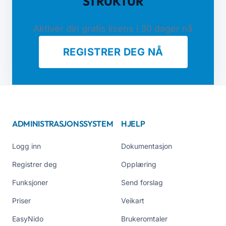
STRUKTUR
Aktiver din gratis lisens i 30 dager nå
REGISTRER DEG NÅ
ADMINISTRASJONSSYSTEM
HJELP
Logg inn
Dokumentasjon
Registrer deg
Opplæring
Funksjoner
Send forslag
Priser
Veikart
EasyNido
Brukeromtaler