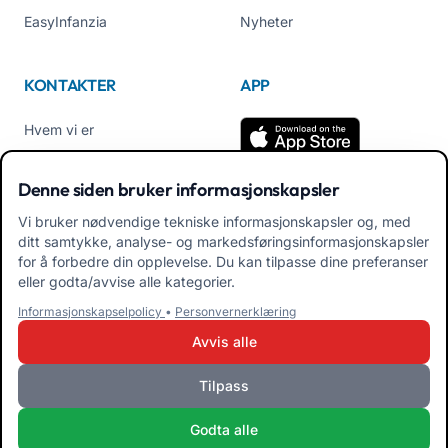
EasyInfanzia
Nyheter
KONTAKTER
APP
Hvem vi er
Kontakt oss
Denne siden bruker informasjonskapsler
Tel +39 02 84152514
Vi bruker nødvendige tekniske informasjonskapsler og, med
Last ned APK App for
ditt samtykke, analyse- og markedsføringsinformasjonskapsler
familier
for å forbedre din opplevelse. Du kan tilpasse dine preferanser
eller godta/avvise alle kategorier.
Last ned APK App for
Informasjonskapselpolicy
•
Personvernerklæring
pedagoger
Avvis alle
Tilpass
iRoma S.r.l. Via Pietro Rosa, 48b 00122 ROMA (RM) ITALIA - P.IVA
Godta alle
10954111000 - CS € 10.000 - RM-1267140 - iroma@pec.it