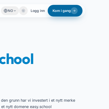
NO
Logg inn
Kom i gang
chool
 den grunn har vi investert i et nytt merke
 et nytt domene easy.school