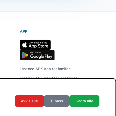
APP
Last ned APK App for familier
Last ned APK App for pedagoger
Avvis alle
Tilpass
Godta alle