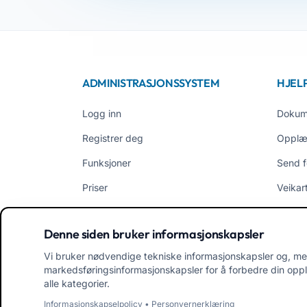
ADMINISTRASJONSSYSTEM
HJEL
Logg inn
Dokum
Registrer deg
Opplæ
Funksjoner
Send f
Priser
Veikar
EasyNido
Bruker
Denne siden bruker informasjonskapsler
EasyInfanzia
Nyhet
Vi bruker nødvendige tekniske informasjonskapsler og, me
markedsføringsinformasjonskapsler for å forbedre din opple
alle kategorier.
Informasjonskapselpolicy
•
Personvernerklæring