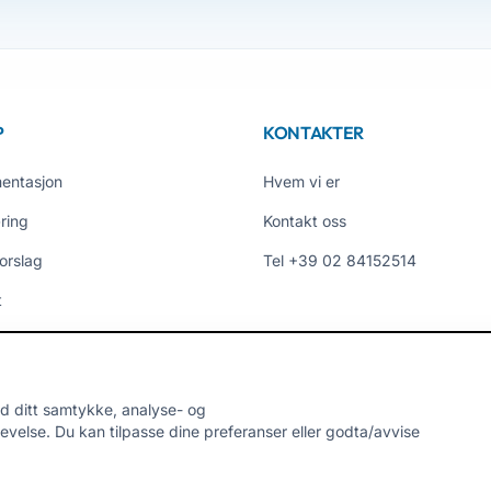
P
KONTAKTER
entasjon
Hvem vi er
ring
Kontakt oss
orslag
Tel +39 02 84152514
t
omtaler
er
d ditt samtykke, analyse- og
velse. Du kan tilpasse dine preferanser eller godta/avvise