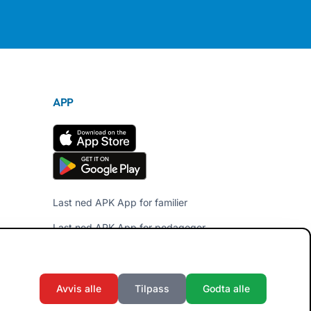
APP
Last ned APK App for familier
Last ned APK App for pedagoger
Avvis alle
Tilpass
Godta alle