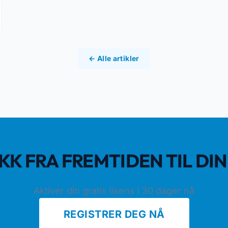
← Alle artikler
LIKK FRA FREMTIDEN TIL DI
Aktiver din gratis lisens i 30 dager nå
REGISTRER DEG NÅ