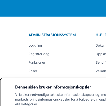
ADMINISTRASJONSSYSTEM
HJEL
Logg inn
Dokum
Registrer deg
Opplæ
Funksjoner
Send f
Priser
Veikar
EasyNido
Bruker
Denne siden bruker informasjonskapsler
EasyInfanzia
Nyhet
Vi bruker nødvendige tekniske informasjonskapsler og, me
markedsføringsinformasjonskapsler for å forbedre din opple
alle kategorier.