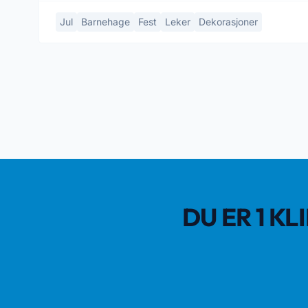
Jul
Barnehage
Fest
Leker
Dekorasjoner
DU ER 1 K