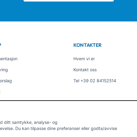
P
KONTAKTER
entasjon
Hvem vi er
ring
Kontakt oss
orslag
Tel +39 02 84152514
t
omtaler
er
d ditt samtykke, analyse- og
velse. Du kan tilpasse dine preferanser eller godta/avvise