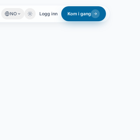
NO
Logg inn
Kom i gang