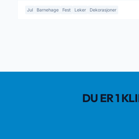
Jul
Barnehage
Fest
Leker
Dekorasjoner
DU ER 1 K