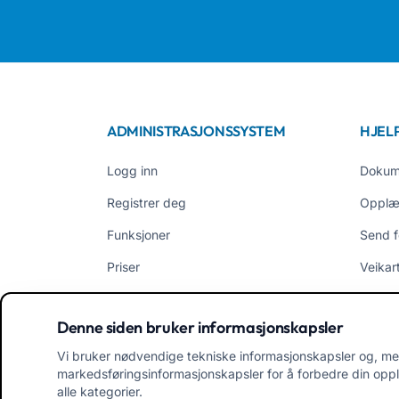
ADMINISTRASJONSSYSTEM
HJEL
Logg inn
Dokum
Registrer deg
Opplæ
Funksjoner
Send f
Priser
Veikar
EasyNido
Bruker
Denne siden bruker informasjonskapsler
EasyInfanzia
Nyhet
Vi bruker nødvendige tekniske informasjonskapsler og, me
markedsføringsinformasjonskapsler for å forbedre din opple
alle kategorier.