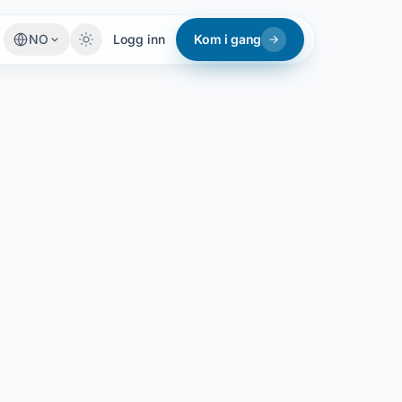
NO
Logg inn
Kom i gang