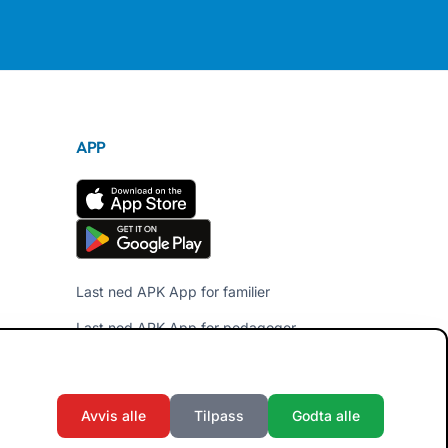
APP
Last ned APK App for familier
Last ned APK App for pedagoger
Avvis alle
Tilpass
Godta alle