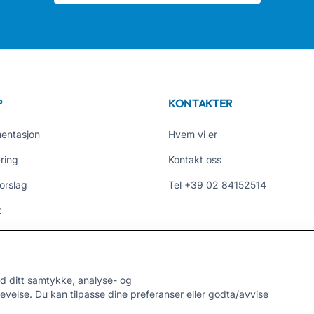
P
KONTAKTER
entasjon
Hvem vi er
ring
Kontakt oss
orslag
Tel +39 02 84152514
t
omtaler
er
d ditt samtykke, analyse- og
velse. Du kan tilpasse dine preferanser eller godta/avvise