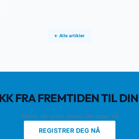
← Alle artikler
LIKK FRA FREMTIDEN TIL DI
Aktiver din gratis lisens i 30 dager nå
REGISTRER DEG NÅ