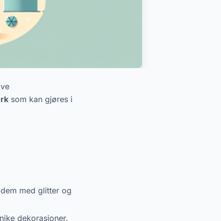
ive
rk
som kan gjøres i
 dem med glitter og
unike dekorasjoner,