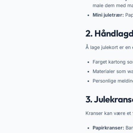
male dem med mali
Mini juletrær:
Papi
2. Håndlagd
Å lage julekort er en
Farget kartong s
Materialer som wa
Personlige melding
3. Julekrans
Kranser kan være et 
Papirkranser:
Barn