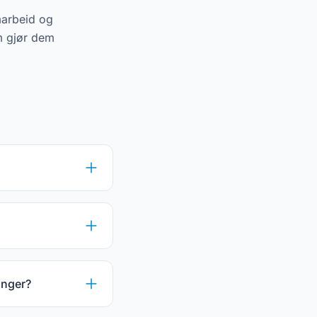
marbeid og
om gjør dem
inger?