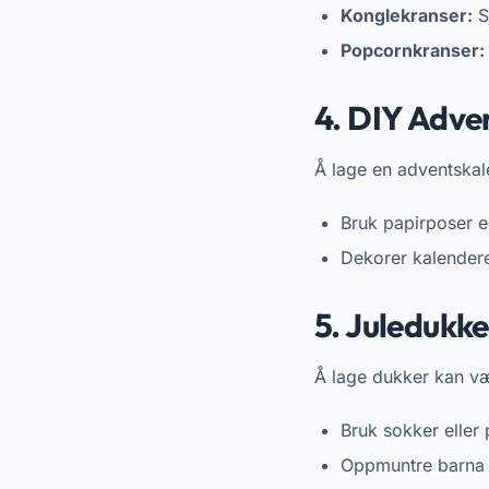
Konglekranser:
S
Popcornkranser:
4. DIY Adve
Å lage en adventskale
Bruk papirposer e
Dekorer kalendere
5. Juledukke
Å lage dukker kan væ
Bruk sokker eller 
Oppmuntre barna t