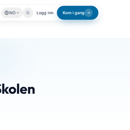
NO
Logg inn
Kom i gang
Skolen