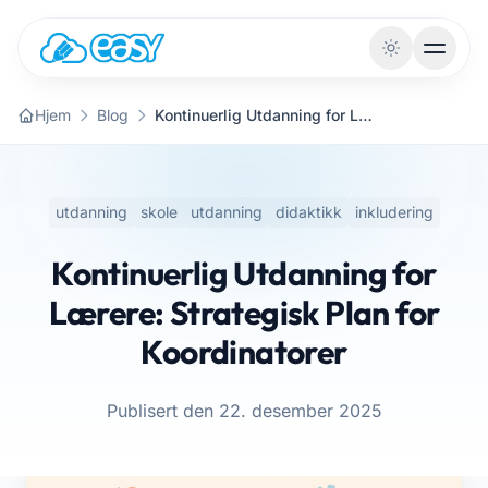
Gå til innhold
Hjem
Blog
Kontinuerlig Utdanning for Lærere: Strategisk Plan for Koordinatorer
utdanning
skole
utdanning
didaktikk
inkludering
Kontinuerlig Utdanning for
Lærere: Strategisk Plan for
Koordinatorer
Publisert den 22. desember 2025