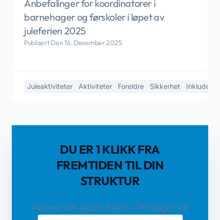
Anbefalinger for koordinatorer i
barnehager og førskoler i løpet av
juleferien 2025
Publisert Den 16. Desember 2025
Juleaktiviteter
Aktiviteter
Foreldre
Sikkerhet
Inkluderin
DU ER 1 KLIKK FRA
FREMTIDEN TIL DIN
STRUKTUR
Aktiver din gratis lisens i 30 dager nå