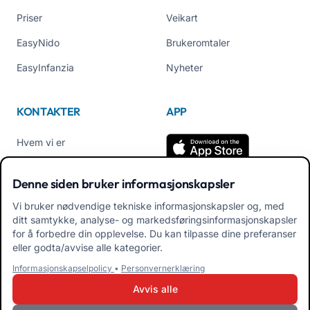
Priser
Veikart
EasyNido
Brukeromtaler
EasyInfanzia
Nyheter
KONTAKTER
APP
Hvem vi er
Kontakt oss
Denne siden bruker informasjonskapsler
Tel +39 02 84152514
Vi bruker nødvendige tekniske informasjonskapsler og, med
Last ned APK App for
ditt samtykke, analyse- og markedsføringsinformasjonskapsler
familier
for å forbedre din opplevelse. Du kan tilpasse dine preferanser
eller godta/avvise alle kategorier.
Last ned APK App for
Informasjonskapselpolicy
•
Personvernerklæring
pedagoger
Avvis alle