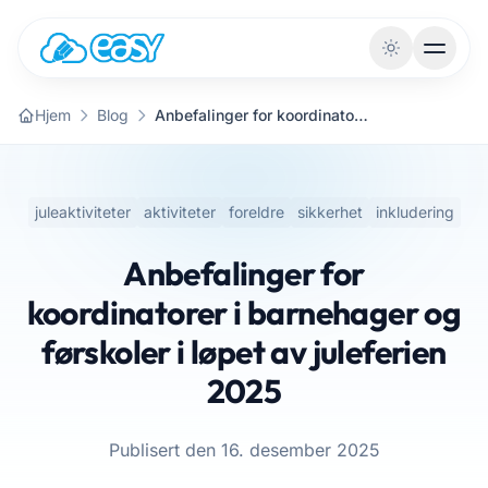
Gå til innhold
Hjem
Blog
Anbefalinger for koordinatorer i barnehager og førskoler i løpet av juleferien 2025
juleaktiviteter
aktiviteter
foreldre
sikkerhet
inkludering
Anbefalinger for
koordinatorer i barnehager og
førskoler i løpet av juleferien
2025
Publisert den 16. desember 2025