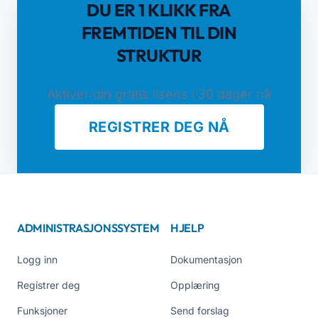
DU ER 1 KLIKK FRA
FREMTIDEN TIL DIN
STRUKTUR
Aktiver din gratis lisens i 30 dager nå
REGISTRER DEG NÅ
ADMINISTRASJONSSYSTEM
HJELP
Logg inn
Dokumentasjon
Registrer deg
Opplæring
Funksjoner
Send forslag