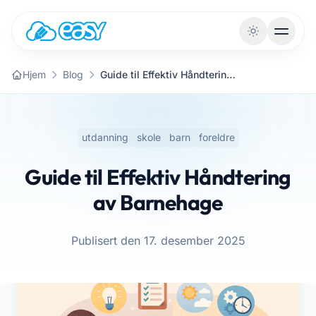
Gå til innhold
Hjem
Blog
Guide til Effektiv Håndtering av Barnehage
utdanning
skole
barn
foreldre
Guide til Effektiv Håndtering
av Barnehage
Publisert den 17. desember 2025