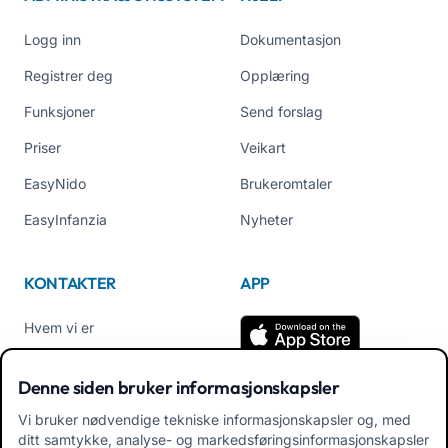
Logg inn
Dokumentasjon
Registrer deg
Opplæring
Funksjoner
Send forslag
Priser
Veikart
EasyNido
Brukeromtaler
EasyInfanzia
Nyheter
KONTAKTER
APP
Hvem vi er
Kontakt oss
Denne siden bruker informasjonskapsler
Tel +39 02 84152514
Vi bruker nødvendige tekniske informasjonskapsler og, med
Last ned APK App for
ditt samtykke, analyse- og markedsføringsinformasjonskapsler