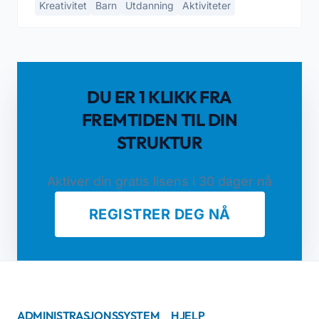
Kreativitet
Barn
Utdanning
Aktiviteter
DU ER 1 KLIKK FRA
FREMTIDEN TIL DIN
STRUKTUR
Aktiver din gratis lisens i 30 dager nå
REGISTRER DEG NÅ
ADMINISTRASJONSSYSTEM
HJELP