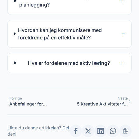
planlegging?
Hvordan kan jeg kommunisere med
foreldrene på en effektiv måte?
Hva er fordelene med aktiv læring?
Forrige
Neste
Anbefalinger for
5 Kreative Aktiviteter for
koordinatorer i
å Stimulere Barn
barnehager og førskoler i
løpet av juleferien 2025
Likte du denne artikkelen? Del
den!