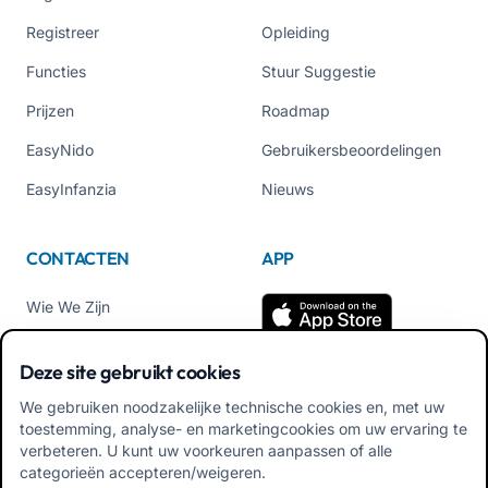
Registreer
Opleiding
Functies
Stuur Suggestie
Prijzen
Roadmap
EasyNido
Gebruikersbeoordelingen
EasyInfanzia
Nieuws
CONTACTEN
APP
Wie We Zijn
Neem contact met ons op
Deze site gebruikt cookies
Tel +39 02 84152514
We gebruiken noodzakelijke technische cookies en, met uw
Download APK Familiale
toestemming, analyse- en marketingcookies om uw ervaring te
App
verbeteren. U kunt uw voorkeuren aanpassen of alle
categorieën accepteren/weigeren.
Download APK Educator